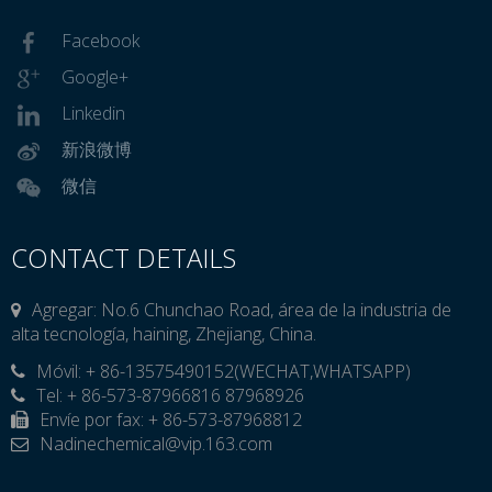
Facebook
Google+
Linkedin
新浪微博
微信
CONTACT DETAILS
Agregar: No.6 Chunchao Road, área de la industria de
alta tecnología, haining, Zhejiang, China.
Móvil: + 86-13575490152(WECHAT,WHATSAPP)

Tel: + 86-573-87966816 87968926
Envíe por fax: + 86-573-87968812
Nadinechemical@vip.163.com
