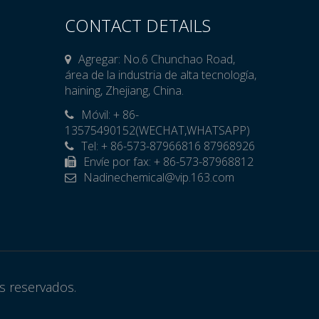
CONTACT DETAILS
Agregar: No.6 Chunchao Road,
área de la industria de alta tecnología,
haining, Zhejiang, China.
Móvil: + 86-

13575490152(WECHAT,WHATSAPP)
Tel: + 86-573-87966816 87968926
Envíe por fax: + 86-573-87968812
Nadinechemical@vip.163.com

os reservados.