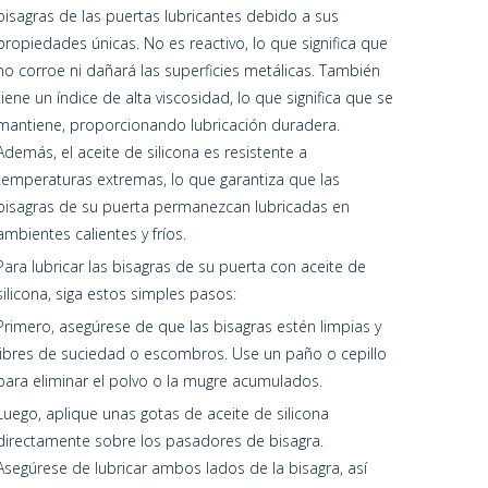
bisagras de las puertas lubricantes debido a sus
propiedades únicas. No es reactivo, lo que significa que
no corroe ni dañará las superficies metálicas. También
tiene un índice de alta viscosidad, lo que significa que se
mantiene, proporcionando lubricación duradera.
Además, el aceite de silicona es resistente a
temperaturas extremas, lo que garantiza que las
bisagras de su puerta permanezcan lubricadas en
ambientes calientes y fríos.
Para lubricar las bisagras de su puerta con aceite de
silicona, siga estos simples pasos:
Primero, asegúrese de que las bisagras estén limpias y
libres de suciedad o escombros. Use un paño o cepillo
para eliminar el polvo o la mugre acumulados.
Luego, aplique unas gotas de aceite de silicona
directamente sobre los pasadores de bisagra.
Asegúrese de lubricar ambos lados de la bisagra, así