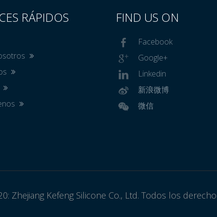
CES RÁPIDOS
FIND US ON
Facebook
osotros
Google+
tos
Linkedin
s
新浪微博
tenos
微信
0: Zhejiang Kefeng Silicone Co., Ltd. Todos los derech