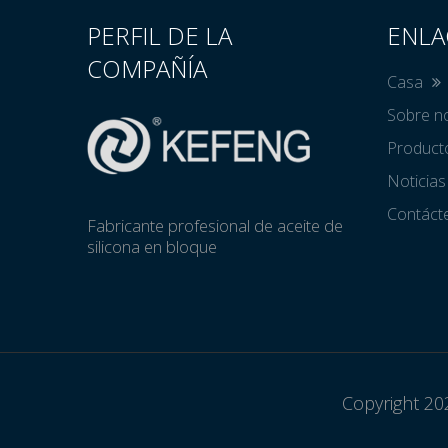
PERFIL DE LA
ENLA
COMPAÑÍA
Casa
Sobre n
Produc
Noticia
Contác
Fabricante profesional de aceite de
silicona en bloque
Copyright 202