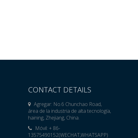
CONTACT DETAILS
Agregar: No.6 Chunchao Road,
área de la industria de alta tecnología,
haining, Zhejiang, China.
Móvil: + 86-

13575490152(WECHAT,WHATSAPP)