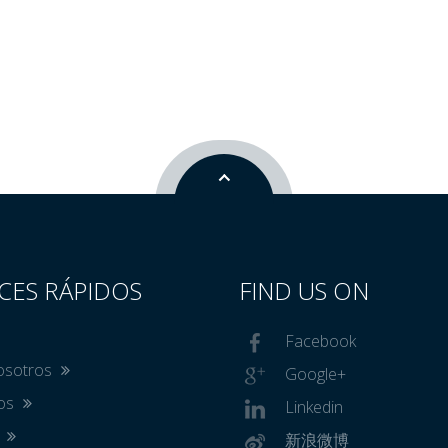
CES RÁPIDOS
FIND US ON
Facebook
osotros
Google+
tos
Linkedin
s
新浪微博