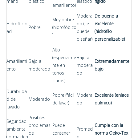
mano
plástico
elástico
rígido
amarillento)
Modera
De bueno a
Muy pobre
Hidrofilicid
do (se
excelente
Pobre
(hidrofóbico
ad
puede
(hidrófilo
)
diseñar)
personalizable)
Alto
(especialme
Bajo a
Amarillami
Bajo a
Extremadamente
nte en
modera
ento
moderado
bajo
tonos
do
claros)
Durabilida
Pobre (fácil
Modera
Excelente (enlace
d del
Moderado
de lavar)
do
químico)
lavado
Posibles
Seguridad
problemas
Puede
Cumple con la
ambiental
Promedi
de
contener
norma Oeko-Tex
(formaldeh
o