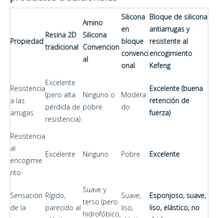
Silicona
Bloque de silicona
Amino
en
antiarrugas y
Resina 2D
Silicona
Propiedad
bloque
resistente al
tradicional
Convencion
convenci
encogimiento
al
onal
Kefeng
Excelente
Resistencia
Excelente (buena
(pero alta
Ninguno o
Modera
a las
retención de
pérdida de
pobre
do
arrugas
fuerza)
resistencia)
Resistencia
al
Excelente
Ninguno
Pobre
Excelente
encogimie
nto
Suave y
Sensación
Rígido,
Suave,
Esponjoso, suave,
terso (pero
de la
parecido al
liso,
liso, elástico, no
hidrofóbico,