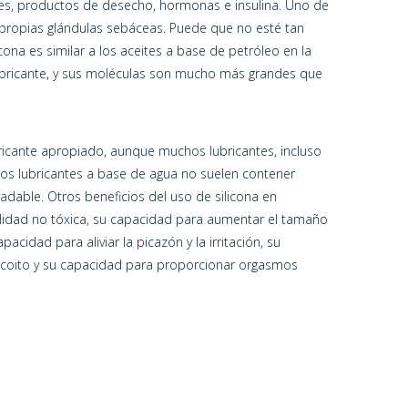
oides, productos de desecho, hormonas e insulina. Uno de
s propias glándulas sebáceas. Puede que no esté tan
ona es similar a los aceites a base de petróleo en la
bricante, y sus moléculas son mucho más grandes que
ubricante apropiado, aunque muchos lubricantes, incluso
 Los lubricantes a base de agua no suelen contener
radable. Otros beneficios del uso de silicona en
calidad no tóxica, su capacidad para aumentar el tamaño
acidad para aliviar la picazón y la irritación, su
el coito y su capacidad para proporcionar orgasmos