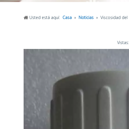
Usted está aquí:
Casa
»
Noticias
»
Viscosidad del 
Vistas: