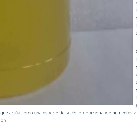
orque actúa como una especie de suelo, proporcionando nutrientes vi
ión.