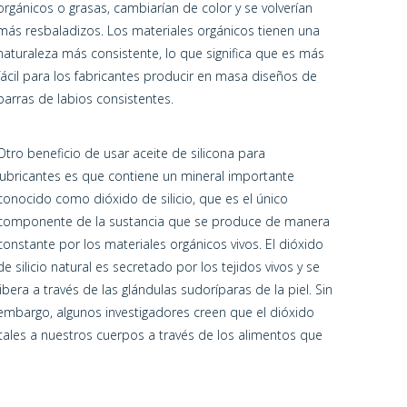
orgánicos o grasas, cambiarían de color y se volverían
más resbaladizos. Los materiales orgánicos tienen una
naturaleza más consistente, lo que significa que es más
fácil para los fabricantes producir en masa diseños de
barras de labios consistentes.
Otro beneficio de usar aceite de silicona para
lubricantes es que contiene un mineral importante
conocido como dióxido de silicio, que es el único
componente de la sustancia que se produce de manera
constante por los materiales orgánicos vivos. El dióxido
de silicio natural es secretado por los tejidos vivos y se
libera a través de las glándulas sudoríparas de la piel. Sin
embargo, algunos investigadores creen que el dióxido
tales a nuestros cuerpos a través de los alimentos que