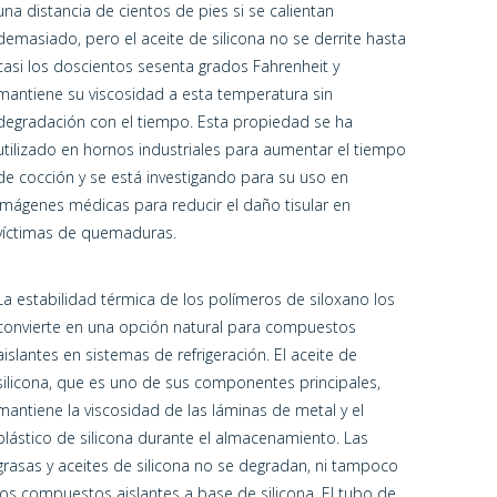
una distancia de cientos de pies si se calientan
demasiado, pero el aceite de silicona no se derrite hasta
casi los doscientos sesenta grados Fahrenheit y
mantiene su viscosidad a esta temperatura sin
degradación con el tiempo. Esta propiedad se ha
utilizado en hornos industriales para aumentar el tiempo
de cocción y se está investigando para su uso en
imágenes médicas para reducir el daño tisular en
víctimas de quemaduras.
La estabilidad térmica de los polímeros de siloxano los
convierte en una opción natural para compuestos
aislantes en sistemas de refrigeración. El aceite de
silicona, que es uno de sus componentes principales,
mantiene la viscosidad de las láminas de metal y el
plástico de silicona durante el almacenamiento. Las
grasas y aceites de silicona no se degradan, ni tampoco
los compuestos aislantes a base de silicona. El tubo de