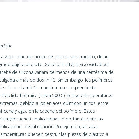
n:
Sitio
La viscosidad del aceite de silicona varía mucho, de un
grado bajo a uno alto. Generalmente, la viscosidad del
aceite de silicona variará de menos de una centésima de
pulgada a más de dos mil C. Sin embargo, los polímeros
de silicona también muestran una sorprendente
estabilidad térmica (hasta 500 C) incluso a temperaturas
extremas, debido a los enlaces químicos únicos. entre
silicona y agua en la cadena del polímero. Estos
hallazgos tienen implicaciones importantes para las
aplicaciones de fabricación. Por ejemplo, las altas
temperaturas pueden destruir las piezas de plástico a