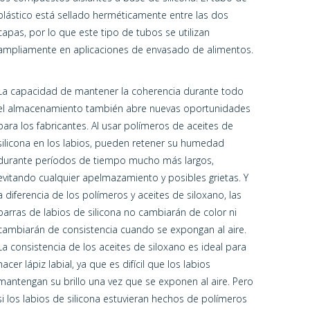
plástico está sellado herméticamente entre las dos
capas, por lo que este tipo de tubos se utilizan
ampliamente en aplicaciones de envasado de alimentos.
La capacidad de mantener la coherencia durante todo
el almacenamiento también abre nuevas oportunidades
para los fabricantes. Al usar polímeros de aceites de
silicona en los labios, pueden retener su humedad
durante períodos de tiempo mucho más largos,
evitando cualquier apelmazamiento y posibles grietas. Y
a diferencia de los polímeros y aceites de siloxano, las
barras de labios de silicona no cambiarán de color ni
cambiarán de consistencia cuando se expongan al aire.
La consistencia de los aceites de siloxano es ideal para
hacer lápiz labial, ya que es difícil que los labios
mantengan su brillo una vez que se exponen al aire. Pero
si los labios de silicona estuvieran hechos de polímeros