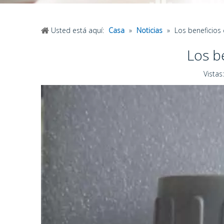
Usted está aquí:
Casa
»
Noticias
»
Los beneficios 
Los be
Vistas: