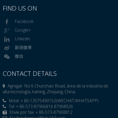
FIND US ON
Facebook
Google+
Linkedin
新浪微博
微信
CONTACT DETAILS
Agregar: No.6 Chunchao Road, área de la industria de
alta tecnología, haining, Zhejiang, China.
Móvil: + 86-13575490152(WECHAT,WHATSAPP)

Tel: + 86-573-87966816 87968926
Envíe por fax: + 86-573-87968812
Nadinechemical@vip.163.com
