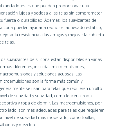
ablandadores es que pueden proporcionar una
sensación lujosa y sedosa a las telas sin comprometer
su fuerza o durabilidad. Además, los suavizantes de
silicona pueden ayudar a reducir el adhesado estático,
mejorar la resistencia a las arrugas y mejorar la cubierta
de telas.
Los suavizantes de silicona están disponibles en varias
formas diferentes, incluidas microemulsiones,
macroemulsiones y soluciones acuosas. Las
microemulsiones son la forma más común y
generalmente se usan para telas que requieren un alto
nivel de suavidad y suavidad, como lencería, ropa
deportiva y ropa de dormir. Las macroemulsiones, por
otro lado, son más adecuadas para telas que requieren
un nivel de suavidad más moderado, como toallas,
sábanas y mezclilla.