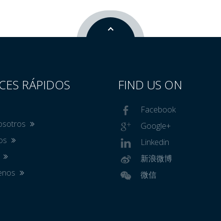
CES RÁPIDOS
FIND US ON
Facebook
osotros
Google+
tos
Linkedin
s
新浪微博
tenos
微信