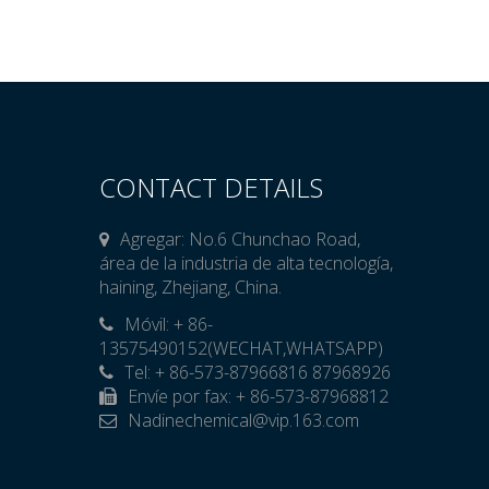
CONTACT DETAILS
Agregar: No.6 Chunchao Road,
área de la industria de alta tecnología,
haining, Zhejiang, China.
Móvil: + 86-

13575490152(WECHAT,WHATSAPP)
Tel: + 86-573-87966816 87968926
Envíe por fax: + 86-573-87968812
Nadinechemical@vip.163.com
