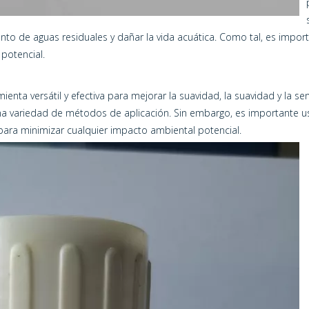
o de aguas residuales y dañar la vida acuática. Como tal, es importan
potencial.
ienta versátil y efectiva para mejorar la suavidad, la suavidad y la s
na variedad de métodos de aplicación. Sin embargo, es importante u
n para minimizar cualquier impacto ambiental potencial.