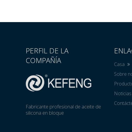
PERFIL DE LA
ENLA
COMPAÑÍA
Casa
Sobre n
Produc
Noticia
Contác
Fabricante profesional de aceite de
silicona en bloque