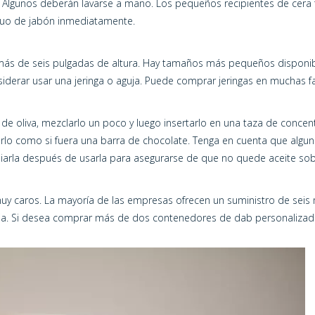
as. Algunos deberán lavarse a mano. Los pequeños recipientes de cera
iduo de jabón inmediatamente.
más de seis pulgadas de altura. Hay tamaños más pequeños disponible
erar usar una jeringa o aguja. Puede comprar jeringas en muchas far
 de oliva, mezclarlo un poco y luego insertarlo en una taza de concent
parlo como si fuera una barra de chocolate. Tenga en cuenta que al
impiarla después de usarla para asegurarse de que no quede aceite sob
muy caros. La mayoría de las empresas ofrecen un suministro de sei
baja. Si desea comprar más de dos contenedores de dab personaliz