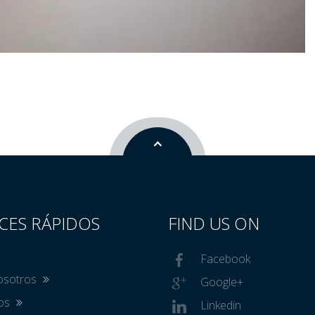
CES RÁPIDOS
FIND US ON
Facebook
osotros
Google+
tos
Linkedin