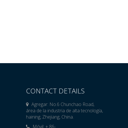
CONTACT DETAILS
Agregar: No.6 Chunchao Road,
área de la industria de alta tecnología,
haining, Zhejiang, China.
Móvil: + 86-
