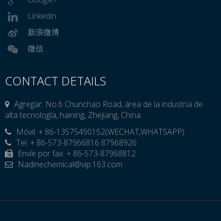
Linkedin
新浪微博
微信
CONTACT DETAILS
Agregar: No.6 Chunchao Road, área de la industria de
alta tecnología, haining, Zhejiang, China.
Móvil: + 86-13575490152(WECHAT,WHATSAPP)

Tel: + 86-573-87966816 87968926
Envíe por fax: + 86-573-87968812
Nadinechemical@vip.163.com
