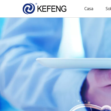
Casa
So