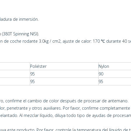
dadura de inmersión.
 (380T Spinning NISI).
de coche rodante 3.0kg / cm2, ajuste de calor: 170 ℃ durante 40 
Poliéster
Nylon
95
90
95
95
curo, confirme el cambio de color después de procesar de antemano.
or, penetrante y otros auxiliares. Por favor, confirme completamente
adelantado. Al mezclar líquido, diluya todo tipo de ayudas de proces
uya este producto. Por favor, controle la temperatura del líquido de 