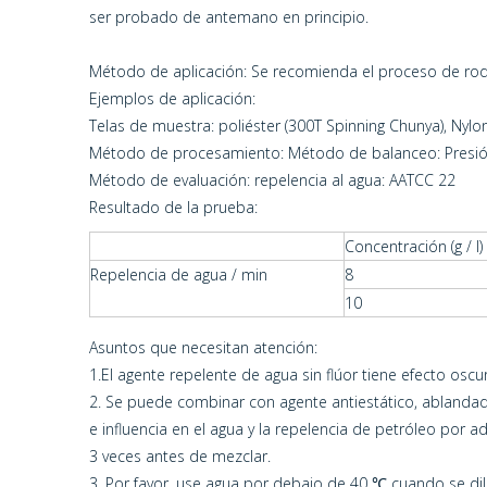
ser probado de antemano en principio.
Método de aplicación: Se recomienda el proceso de ro
Ejemplos de aplicación:
Telas de muestra: poliéster (300T Spinning Chunya), Nylon
Método de procesamiento: Método de balanceo: Presión 
Método de evaluación: repelencia al agua: AATCC 22
Resultado de la prueba:
Concentración (g / l)
Repelencia de agua / min
8
10
Asuntos que necesitan atención:
1.El agente repelente de agua sin flúor tiene efecto os
2. Se puede combinar con agente antiestático, ablandad
e influencia en el agua y la repelencia de petróleo por 
3 veces antes de mezclar.
3. Por favor, use agua por debajo de 40 ℃ cuando se dil