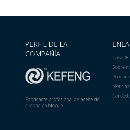
PERFIL DE LA
ENLA
COMPAÑÍA
Casa
Sobre n
Produc
Noticia
Contác
Fabricante profesional de aceite de
silicona en bloque