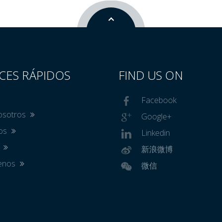
CES RÁPIDOS
FIND US ON
Facebook
osotros
Google+
tos
Linkedin
s
新浪微博
tenos
微信