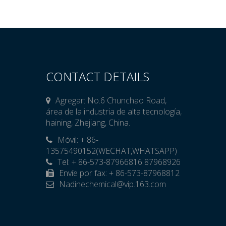
CONTACT DETAILS
Agregar: No.6 Chunchao Road,
área de la industria de alta tecnología,
haining, Zhejiang, China.
Móvil: + 86-

13575490152(WECHAT,WHATSAPP)
Tel: + 86-573-87966816 87968926
Envíe por fax: + 86-573-87968812
Nadinechemical@vip.163.com
