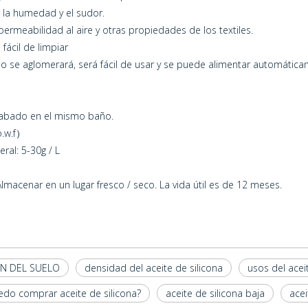
er la humedad y el sudor.
 permeabilidad al aire y otras propiedades de los textiles.
fácil de limpiar
o se aglomerará, será fácil de usar y se puede alimentar automátic
acabado en el mismo baño.
o.w.f）
ral: 5-30g / L
macenar en un lugar fresco / seco. La vida útil es de 12 meses.
ÓN DEL SUELO
densidad del aceite de silicona
usos del acei
do comprar aceite de silicona?
aceite de silicona baja
acei