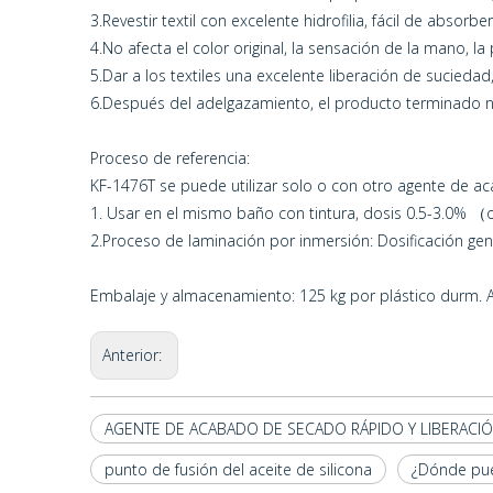
3.Revestir textil con excelente hidrofilia, fácil de absorb
4.No afecta el color original, la sensación de la mano, la
5.Dar a los textiles una excelente liberación de suciedad, 
6.Después del adelgazamiento, el producto terminado n
Proceso de referencia:
KF-1476T se puede utilizar solo o con otro agente de 
1. Usar en el mismo baño con tintura, dosis 0.5-3.0% （
2.Proceso de laminación por inmersión: Dosificación gene
Embalaje y almacenamiento: 125 kg por plástico durm. Al
Anterior:
AGENTE DE ACABADO DE SECADO RÁPIDO Y LIBERACI
punto de fusión del aceite de silicona
¿Dónde pue