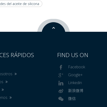
es del aceite de silicona
CES RÁPIDOS
FIND US ON
Facebook
osotros
Google+
tos
Linkedin
s
新浪微博
tenos
微信