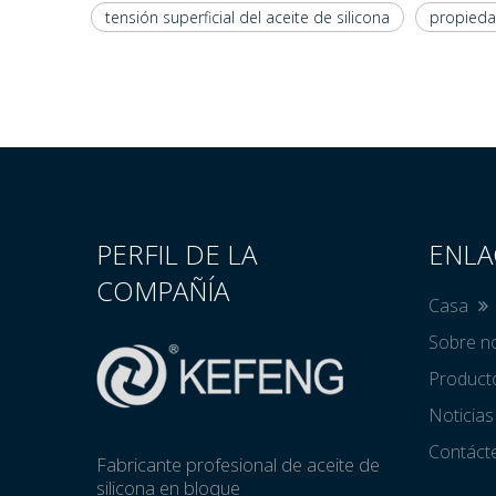
tensión superficial del aceite de silicona
propiedad
PERFIL DE LA
ENLA
COMPAÑÍA
Casa
Sobre n
Produc
Noticia
Contác
Fabricante profesional de aceite de
silicona en bloque