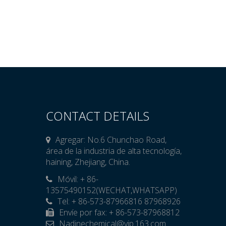
CONTACT DETAILS
Agregar: No.6 Chunchao Road,
área de la industria de alta tecnología,
haining, Zhejiang, China.
Móvil: + 86-

13575490152(WECHAT,WHATSAPP)
Tel: + 86-573-87966816 87968926
Envíe por fax: + 86-573-87968812
Nadinechemical@vip.163.com
