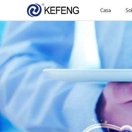
Casa
So