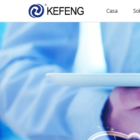
Casa
So