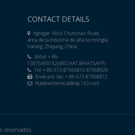
CONTACT DETAILS
Agregar: No.6 Chunchao Road,
área de la industria de alta tecnología,
haining, Zhejiang, China.
Móvil: + 86-

13575490152(WECHAT,WHATSAPP)
Tel: + 86-573-87966816 87968926
Envíe por fax: + 86-573-87968812
Nadinechemical@vip.163.com

os reservados.