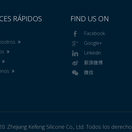
CES RÁPIDOS
FIND US ON
Facebook
osotros
Google+
tos
Linkedin
s
新浪微博
tenos
微信
0: Zhejiang Kefeng Silicone Co., Ltd. Todos los derech