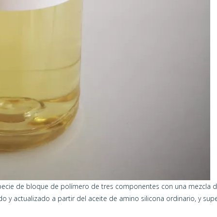
 especie de bloque de polímero de tres componentes con una mezcla d
 y actualizado a partir del aceite de amino silicona ordinario, y sup