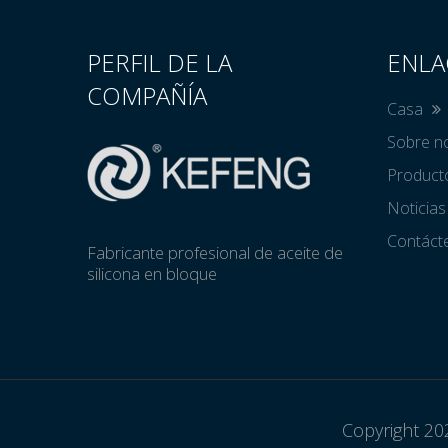
PERFIL DE LA
ENLA
COMPAÑÍA
Casa
Sobre n
Produc
Noticia
Contác
Fabricante profesional de aceite de
silicona en bloque
Copyright 202